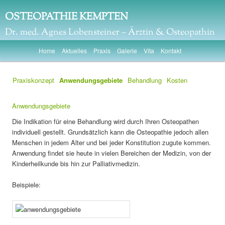
OSTEOPATHIE KEMPTEN
Dr. med. Agnes Lobensteiner – Ärztin & Osteopathin
Hauptmenü
Zum primären Inhalt springen
Zum sekundären Inhalt springen
Home
Aktuelles
Praxis
Galerie
Vita
Kontakt
Praxiskonzept
Anwendungsgebiete
Behandlung
Kosten
Anwendungsgebiete
Die Indikation für eine Behandlung wird durch Ihren Osteopathen
individuell gestellt. Grundsätzlich kann die Osteopathie jedoch allen
Menschen in jedem Alter und bei jeder Konstitution zugute kommen.
Anwendung findet sie heute in vielen Bereichen der Medizin, von der
Kinderheilkunde bis hin zur Palliativmedizin.
Beispiele: